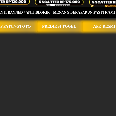
BANNED / ANTI BLOKIR - MENANG BERAPAPUN PASTI KAMI BAY
0%
TP PATUNGTOTO
PREDIKSI TOGEL
APK RESMI
 promosi