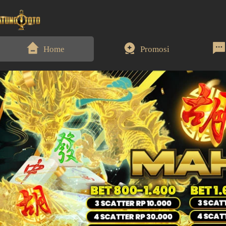
Home
Promosi