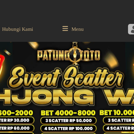
Hubungi Kami
Menu