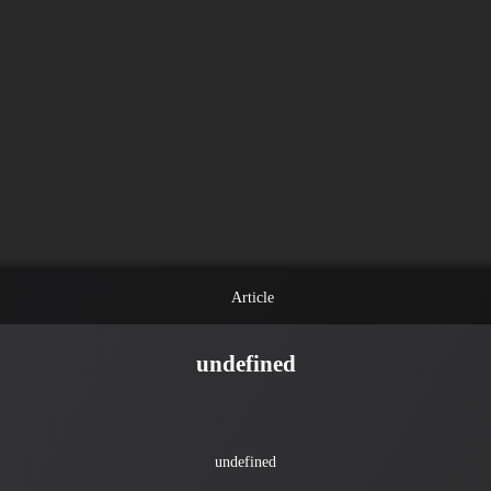
Article
undefined
undefined